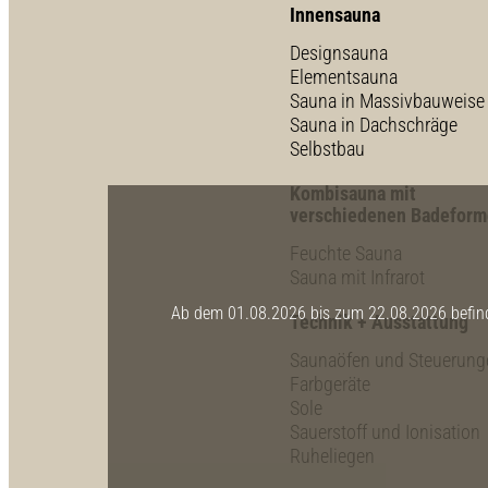
Innensauna
Designsauna
Elementsauna
Sauna in Massivbauweise
Sauna in Dachschräge
Selbstbau
Kombisauna mit
verschiedenen Badefor
Feuchte Sauna
Sauna mit Infrarot
Ab dem 01.08.2026 bis zum 22.08.2026 befinde
Technik + Ausstattung
Saunaöfen und Steuerung
Farbgeräte
Sole
Sauerstoff und Ionisation
Ruheliegen