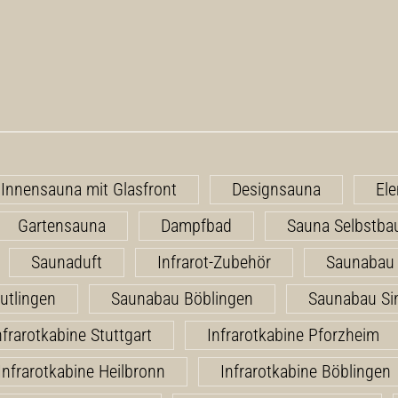
Innensauna mit Glasfront
Designsauna
El
Gartensauna
Dampfbad
Sauna Selbstba
Saunaduft
Infrarot-Zubehör
Saunabau 
utlingen
Saunabau Böblingen
Saunabau Si
nfrarotkabine Stuttgart
Infrarotkabine Pforzheim
Infrarotkabine Heilbronn
Infrarotkabine Böblingen