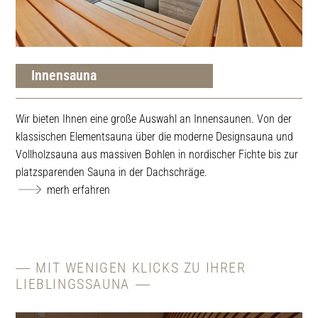
Innensauna
Wir bieten Ihnen eine große Auswahl an Innensaunen. Von der
rer
Wäh
klassischen Elementsauna über die moderne Designsauna und
Sau
Vollholzsauna aus massiven Bohlen in nordischer Fichte bis zur
wäh
platzsparenden Sauna in der Dachschräge.
bes
merh erfahren
erg
MIT WENIGEN KLICKS ZU IHRER
LIEBLINGSSAUNA