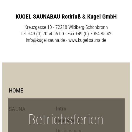
KUGEL SAUNABAU Rothfuß & Kugel GmbH
Kreuzgasse 10 ∙ 72218 Wildberg-Schönbronn
Tel. +49 (0) 7054 56 00 ∙ Fax +49 (0) 7054 85 42
info@kugel-sauna.de
∙
www.kugel-sauna.de
HOME
SAUNA
Intro
Betriebsferien
Innensauna
Designsauna