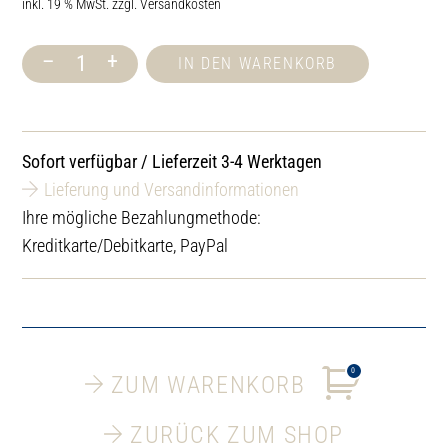
inkl. 19 % MwSt.
zzgl.
Versandkosten
–
+
IN DEN WARENKORB
Ätherisches
Öl
Cedernholz,
100
ml
Sofort verfügbar / Lieferzeit 3-4 Werktagen
Menge
Lieferung und Versandinformationen
Ihre mögliche Bezahlungmethode:
Kreditkarte/Debitkarte, PayPal
0
ZUM WARENKORB
ZURÜCK ZUM SHOP