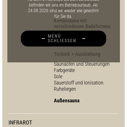
Sauna in Dachschräge
befinden wir uns im Betriebsurlaub. Ab
Selbstbau
24.08.2026 sind wir wieder wie gewohnt
für Sie da.
Kombisauna mit
verschiedenen Badeformen
Feuchte Sauna
MENÜ
SCHLIESSEN
Sauna mit Infrarot
Technik + Ausstattung
Saunaöfen und Steuerungen
Farbgeräte
Sole
Sauerstoff und Ionisation
Ruheliegen
Außensauna
INFRAROT