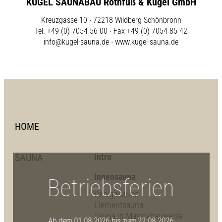
KUGEL SAUNABAU Rothfuß & Kugel GmbH
Kreuzgasse 10 ∙ 72218 Wildberg-Schönbronn
Tel. +49 (0) 7054 56 00 ∙ Fax +49 (0) 7054 85 42
info@kugel-sauna.de
∙
www.kugel-sauna.de
HOME
SAUNA
Intro
Innensauna
Betriebsferien
Designsauna
Elementsauna
Sauna in Massivbauweise
Ab dem 01.08.2026 bis zum 22.08.2026