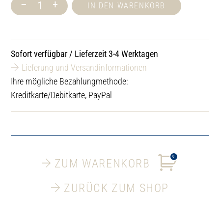
–
+
IN DEN WARENKORB
Ätherisches
Öl
Fichtennadel,
100
ml
Sofort verfügbar / Lieferzeit 3-4 Werktagen
Menge
Lieferung und Versandinformationen
Ihre mögliche Bezahlungmethode:
Kreditkarte/Debitkarte, PayPal
0
ZUM WARENKORB
ZURÜCK ZUM SHOP