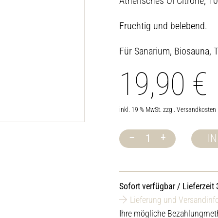
Ätherisches Öl Citrone, 1
Fruchtig und belebend.
Für Sanarium, Biosauna, 
19,90
€
inkl. 19 % MwSt.
zzgl.
Versandkosten
–
+
I
Ätherisches
Öl
Citrone,
100
ml
Sofort verfügbar / Lieferzeit
Menge
Lieferung und Versandinf
Ihre mögliche Bezahlungmet