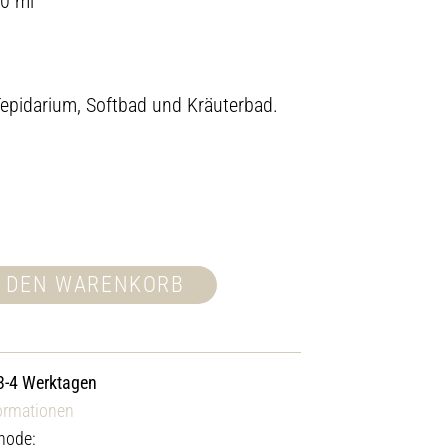
00 ml
Tepidarium, Softbad und Kräuterbad.
N DEN WARENKORB
 3-4 Werktagen
ormationen
hode: