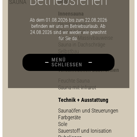
SAUNA
Intro
Innensauna
Ab dem 01.08.2026 bis zum 22.08.2026
Designsauna
befinden wir uns im Betriebsurlaub. Ab
Elementsauna
24.08.2026 sind wir wieder wie gewohnt
Sauna in Massivbauweise
für Sie da.
Sauna in Dachschräge
Selbstbau
MENÜ
Kombisauna mit
SCHLIESSEN
verschiedenen Badeformen
Feuchte Sauna
Sauna mit Infrarot
Technik + Ausstattung
Saunaöfen und Steuerungen
Farbgeräte
Sole
Sauerstoff und Ionisation