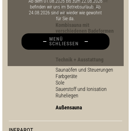
Sauna in Massivbauweise
Ab dem 01.08.2026 bis zum 22.08.2026
Sauna in Dachschräge
befinden wir uns im Betriebsurlaub. Ab
24.08.2026 sind wir wieder wie gewohnt
Selbstbau
für Sie da.
Kombisauna mit
verschiedenen Badeformen
MENÜ
Feuchte Sauna
SCHLIESSEN
Sauna mit Infrarot
Technik + Ausstattung
Saunaöfen und Steuerungen
Farbgeräte
Sole
Sauerstoff und Ionisation
Ruheliegen
Außensauna
INFRAROT