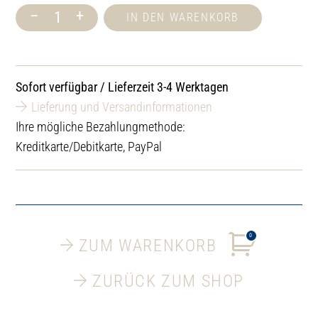
–
+
IN DEN WARENKORB
Lacoform
Finesse
Saunaduft
Sandelholz
250
Sofort verfügbar / Lieferzeit 3-4 Werktagen
ml
Menge
Lieferung und Versandinformationen
Ihre mögliche Bezahlungmethode:
Kreditkarte/Debitkarte, PayPal
0
ZUM WARENKORB
ZURÜCK ZUM SHOP