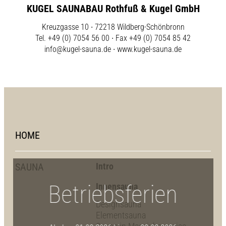
KUGEL SAUNABAU Rothfuß & Kugel GmbH
Kreuzgasse 10 ∙ 72218 Wildberg-Schönbronn
Tel. +49 (0) 7054 56 00 ∙ Fax +49 (0) 7054 85 42
info@kugel-sauna.de
∙
www.kugel-sauna.de
HOME
SAUNA
Intro
Betriebsferien
Innensauna
Designsauna
Elementsauna