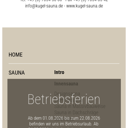
info@kugel-sauna.de
∙
www.kugel-sauna.de
HOME
SAUNA
Intro
Innensauna
Designsauna
Betriebsferien
Elementsauna
Sauna in Massivbauweise
Sauna in Dachschräge
Ab dem 01.08.2026 bis zum 22.08.2026
Selbstbau
befinden wir uns im Betriebsurlaub. Ab