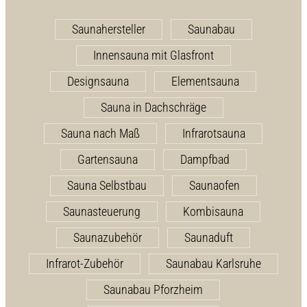
Saunahersteller
Saunabau
Innensauna mit Glasfront
Designsauna
Elementsauna
Sauna in Dachschräge
Sauna nach Maß
Infrarotsauna
Gartensauna
Dampfbad
Sauna Selbstbau
Saunaofen
Saunasteuerung
Kombisauna
Saunazubehör
Saunaduft
Infrarot-Zubehör
Saunabau Karlsruhe
Saunabau Pforzheim