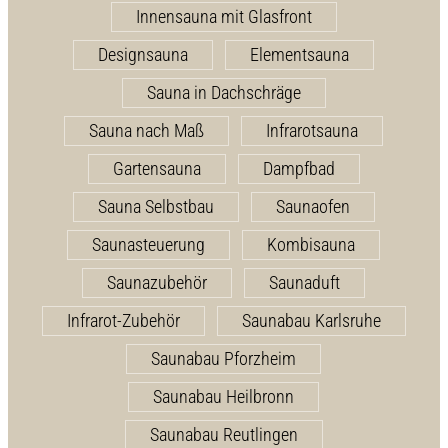
Innensauna mit Glasfront
Designsauna
Elementsauna
Sauna in Dachschräge
Sauna nach Maß
Infrarotsauna
Gartensauna
Dampfbad
Sauna Selbstbau
Saunaofen
Saunasteuerung
Kombisauna
Saunazubehör
Saunaduft
Infrarot-Zubehör
Saunabau Karlsruhe
Saunabau Pforzheim
Saunabau Heilbronn
Saunabau Reutlingen