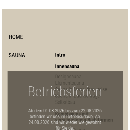
HOME
SAUNA
Intro
Innensauna
Designsauna
Elementsauna
Betriebsferien
Sauna in Massivbauweise
Sauna in Dachschräge
Selbstbau
Ab dem 01.08.2026 bis zum 22.08.2026
Kombisauna mit
befinden wir uns im Betriebsurlaub. Ab
verschiedenen Badeformen
24.08.2026 sind wir wieder wie gewohnt
für Sie da.
Feuchte Sauna