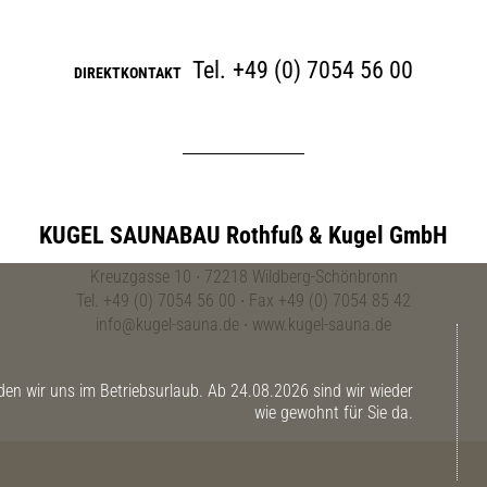
Tel.
+49 (0) 7054 56 00
DIREKTKONTAKT
KUGEL SAUNABAU Rothfuß & Kugel GmbH
Kreuzgasse 10 ∙ 72218 Wildberg-Schönbronn
Tel. +49 (0) 7054 56 00 ∙ Fax +49 (0) 7054 85 42
info@kugel-sauna.de
∙
www.kugel-sauna.de
n wir uns im Betriebsurlaub. Ab 24.08.2026 sind wir wieder
wie gewohnt für Sie da.