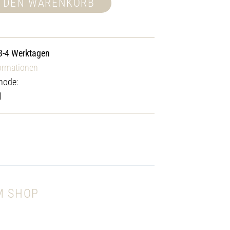
N DEN WARENKORB
 3-4 Werktagen
ormationen
hode:
l
M SHOP