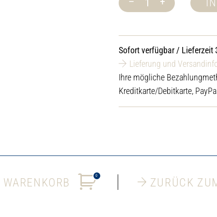
–
+
I
Sauna
Springbrunnen
Solina
Menge
Sofort verfügbar / Lieferzeit
Lieferung und Versandinf
Ihre mögliche Bezahlungmet
Kreditkarte/Debitkarte, PayPa
0
 WARENKORB
ZURÜCK ZU