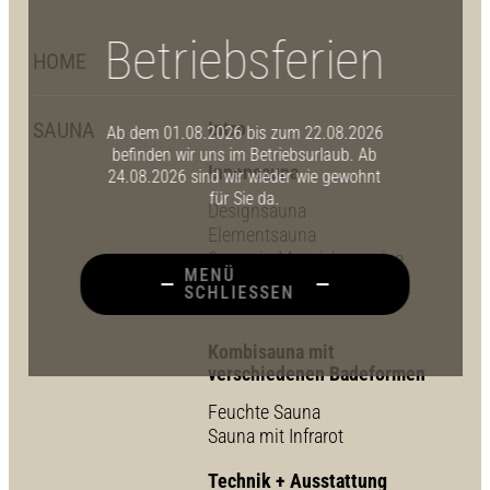
Betriebsferien
HOME
SAUNA
Intro
Ab dem 01.08.2026 bis zum 22.08.2026
befinden wir uns im Betriebsurlaub. Ab
Innensauna
24.08.2026 sind wir wieder wie gewohnt
für Sie da.
Designsauna
Elementsauna
Sauna in Massivbauweise
MENÜ
Sauna in Dachschräge
SCHLIESSEN
Selbstbau
Kombisauna mit
verschiedenen Badeformen
Feuchte Sauna
Sauna mit Infrarot
Technik + Ausstattung