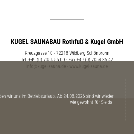
KUGEL SAUNABAU Rothfuß & Kugel GmbH
Kreuzgasse 10 ∙ 72218 Wildberg-Schönbronn
Tel. +49 (0) 7054 56 00 ∙ Fax +49 (0) 7054 85 42
info@kugel-sauna.de
∙
www.kugel-sauna.de
n wir uns im Betriebsurlaub. Ab 24.08.2026 sind wir wieder
wie gewohnt für Sie da.