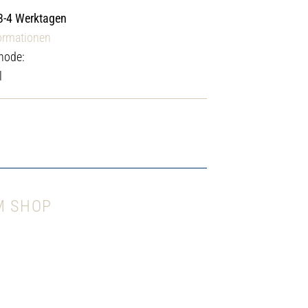
 3-4 Werktagen
ormationen
hode:
l
M SHOP