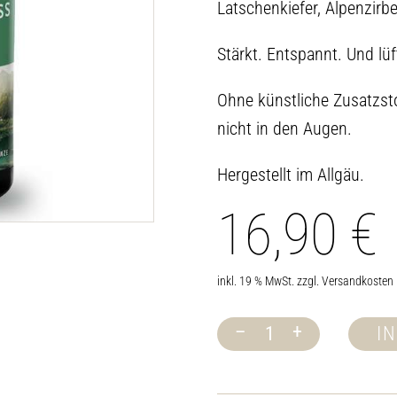
Latschenkiefer, Alpenzirbe
Stärkt. Entspannt. Und lü
Ohne künstliche Zusatzsto
nicht in den Augen.
Hergestellt im Allgäu.
16,90
€
inkl. 19 % MwSt.
zzgl.
Versandkosten
–
+
I
Saunaduft
Waldaufguss
Menge