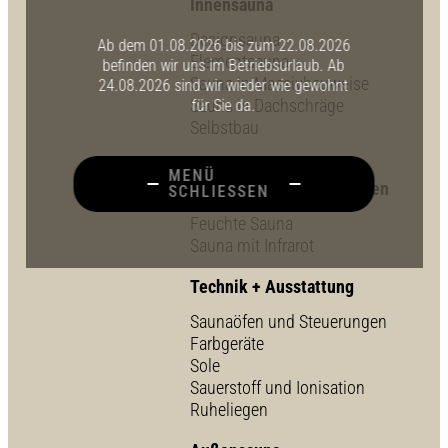
Innensauna
Designsauna
Ab dem 01.08.2026 bis zum 22.08.2026
Elementsauna
befinden wir uns im Betriebsurlaub. Ab
Sauna in Massivbauweise
24.08.2026 sind wir wieder wie gewohnt
Sauna in Dachschräge
für Sie da.
Selbstbau
Kombisauna mit
MENÜ
verschiedenen Badeformen
SCHLIESSEN
Feuchte Sauna
Sauna mit Infrarot
Technik + Ausstattung
Saunaöfen und Steuerungen
Farbgeräte
Sole
Sauerstoff und Ionisation
Ruheliegen