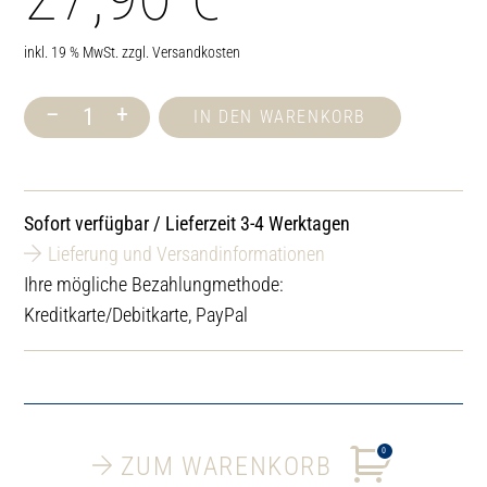
inkl. 19 % MwSt.
zzgl.
Versandkosten
–
+
IN DEN WARENKORB
Schreiber
Duft-
Konzentrat
Eukament
500
Sofort verfügbar / Lieferzeit 3-4 Werktagen
ml
Menge
Lieferung und Versandinformationen
Ihre mögliche Bezahlungmethode:
Kreditkarte/Debitkarte, PayPal
0
ZUM WARENKORB