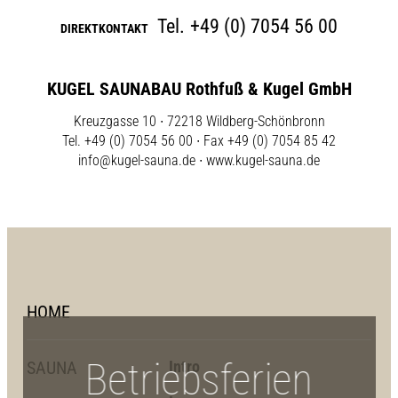
Tel.
+49 (0) 7054 56 00
DIREKTKONTAKT
KUGEL SAUNABAU Rothfuß & Kugel GmbH
Kreuzgasse 10 ∙ 72218 Wildberg-Schönbronn
Tel. +49 (0) 7054 56 00 ∙ Fax +49 (0) 7054 85 42
info@kugel-sauna.de
∙
www.kugel-sauna.de
HOME
Betriebsferien
SAUNA
Intro