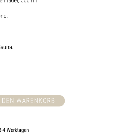
tennadel, 500 ml
end.
Sauna.
N DEN WARENKORB
 3-4 Werktagen