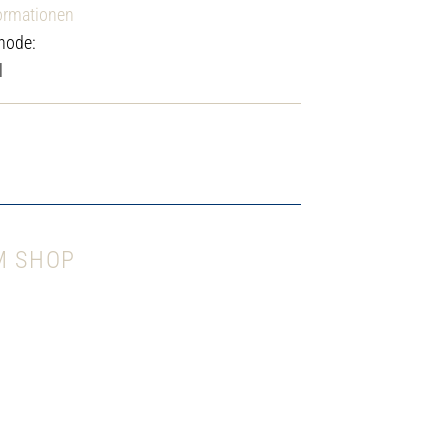
ormationen
hode:
l
M SHOP