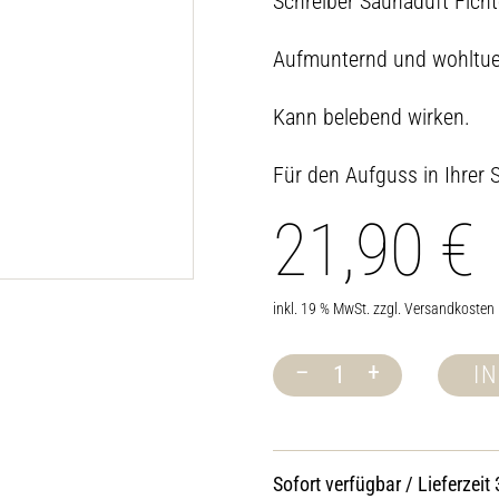
Schreiber Saunaduft Fich
Aufmunternd und wohltu
Kann belebend wirken.
Für den Aufguss in Ihrer 
21,90
€
inkl. 19 % MwSt.
zzgl.
Versandkosten
–
+
I
Schreiber
Duft-
Konzentrat
Fichtennadel
500
Sofort verfügbar / Lieferzeit
ml