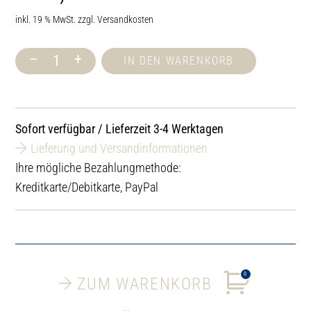
inkl. 19 % MwSt.
zzgl.
Versandkosten
–
+
IN DEN WARENKORB
Schreiber
Duft-
Konzentrat
Kaminfeuer
500
Sofort verfügbar / Lieferzeit 3-4 Werktagen
ml
Menge
Lieferung und Versandinformationen
Ihre mögliche Bezahlungmethode:
Kreditkarte/Debitkarte, PayPal
0
ZUM WARENKORB