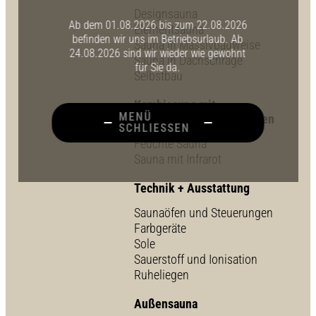
Designsauna
Ab dem 01.08.2026 bis zum 22.08.2026
Elementsauna
befinden wir uns im Betriebsurlaub. Ab
Sauna in Massivbauweise
24.08.2026 sind wir wieder wie gewohnt
Sauna in Dachschräge
für Sie da.
Selbstbau
Kombisauna mit
MENÜ
verschiedenen Badeformen
SCHLIESSEN
Feuchte Sauna
Sauna mit Infrarot
Technik + Ausstattung
Saunaöfen und Steuerungen
Farbgeräte
Sole
Sauerstoff und Ionisation
Ruheliegen
Außensauna