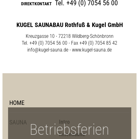
Tel.
+49 (0) 7054 56 00
DIREKTKONTAKT
KUGEL SAUNABAU Rothfuß & Kugel GmbH
Kreuzgasse 10 ∙ 72218 Wildberg-Schönbronn
Tel. +49 (0) 7054 56 00 ∙ Fax +49 (0) 7054 85 42
info@kugel-sauna.de
∙
www.kugel-sauna.de
HOME
SAUNA
Intro
Betriebsferien
Innensauna