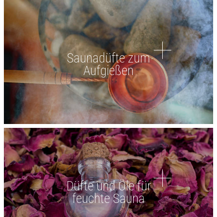
Saunadüfte zum
Aufgießen
Düfte und Öle für
feuchte Sauna