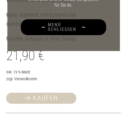
für Sie da.
Kann stärkend, erfrischend und
durchblutungsfördernd wirken.
MENÜ
SCHLIESSEN
Für den Aufguss in Ihrer Sauna.
21,90
€
inkl. 19 % MwSt.
zzgl.
Versandkosten
KAUFEN