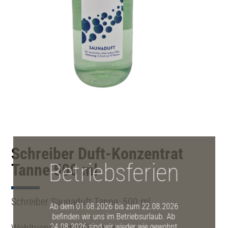
Schreiber Duft-Konzentrat
Betriebsferien
Tanne 500 ml
Schreiber Saunaduft Tanne, 500 ml
Ab dem 01.08.2026 bis zum 22.08.2026
befinden wir uns im Betriebsurlaub. Ab
Wohltuend und aufmunternd.
24.08.2026 sind wir wieder wie gewohnt