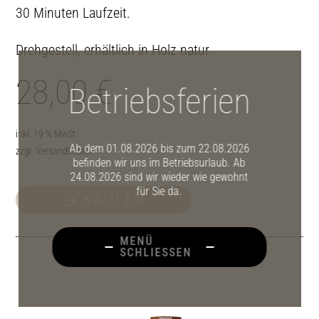
30 Minuten Laufzeit.
Drehgestell, erhältlich in Holz natur.
28,00
€
Betriebsferien
inkl. 19 % MwSt.
Ab dem 01.08.2026 bis zum 22.08.2026
zzgl.
Versandkosten
befinden wir uns im Betriebsurlaub. Ab
24.08.2026 sind wir wieder wie gewohnt
für Sie da.
KAUFEN
MENÜ
SCHLIESSEN