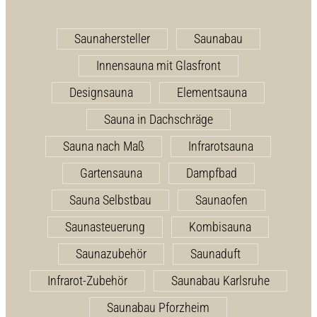
Saunahersteller
Saunabau
Innensauna mit Glasfront
Designsauna
Elementsauna
Sauna in Dachschräge
Sauna nach Maß
Infrarotsauna
Gartensauna
Dampfbad
Sauna Selbstbau
Saunaofen
Saunasteuerung
Kombisauna
Saunazubehör
Saunaduft
Infrarot-Zubehör
Saunabau Karlsruhe
Saunabau Pforzheim