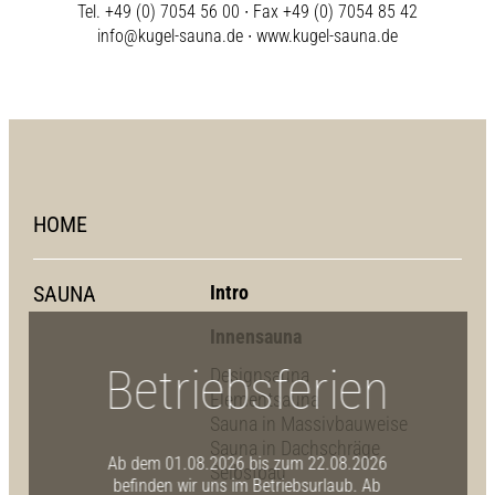
Tel. +49 (0) 7054 56 00 ∙ Fax +49 (0) 7054 85 42
info@kugel-sauna.de
∙
www.kugel-sauna.de
HOME
SAUNA
Intro
Innensauna
Betriebsferien
Designsauna
Elementsauna
Sauna in Massivbauweise
Sauna in Dachschräge
Ab dem 01.08.2026 bis zum 22.08.2026
Selbstbau
befinden wir uns im Betriebsurlaub. Ab