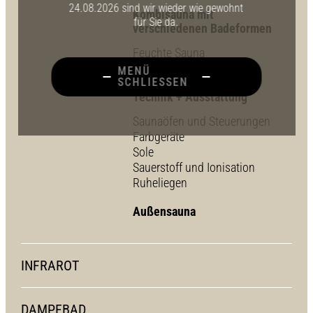
24.08.2026 sind wir wieder wie gewohnt
Kombisauna mit
für Sie da.
verschiedenen Badeformen
Feuchte Sauna
Sauna mit Infrarot
MENÜ
SCHLIESSEN
Technik + Ausstattung
Saunaöfen und Steuerungen
Farbgeräte
Sole
Sauerstoff und Ionisation
Ruheliegen
Außensauna
INFRAROT
DAMPFBAD