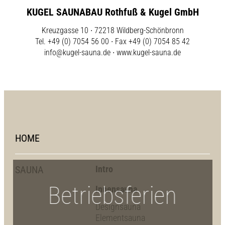
KUGEL SAUNABAU Rothfuß & Kugel GmbH
Kreuzgasse 10 ∙ 72218 Wildberg-Schönbronn
Tel. +49 (0) 7054 56 00 ∙ Fax +49 (0) 7054 85 42
info@kugel-sauna.de
∙
www.kugel-sauna.de
HOME
SAUNA
Intro
Betriebsferien
Innensauna
Designsauna
Elementsauna