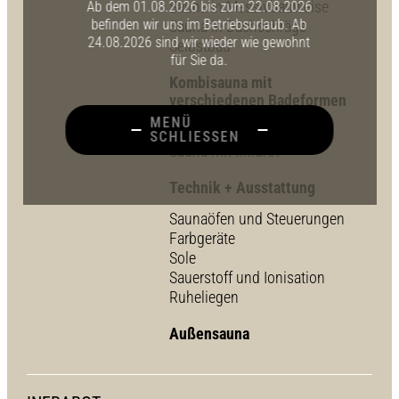
Sauna in Massivbauweise
Ab dem 01.08.2026 bis zum 22.08.2026
befinden wir uns im Betriebsurlaub. Ab
Sauna in Dachschräge
24.08.2026 sind wir wieder wie gewohnt
Selbstbau
für Sie da.
Kombisauna mit
verschiedenen Badeformen
MENÜ
Feuchte Sauna
SCHLIESSEN
Sauna mit Infrarot
Technik + Ausstattung
Saunaöfen und Steuerungen
Farbgeräte
Sole
Sauerstoff und Ionisation
Ruheliegen
Außensauna