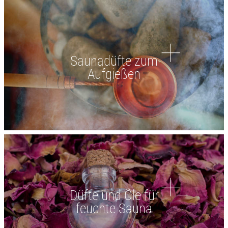
Saunadüfte zum
Aufgießen
Düfte und Öle für
feuchte Sauna